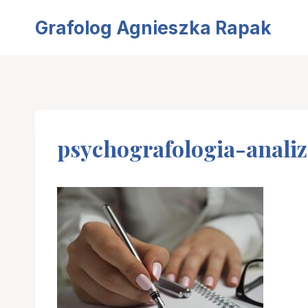
Przejdź
Grafolog Agnieszka Rapak
do
treści
psychografologia-anali