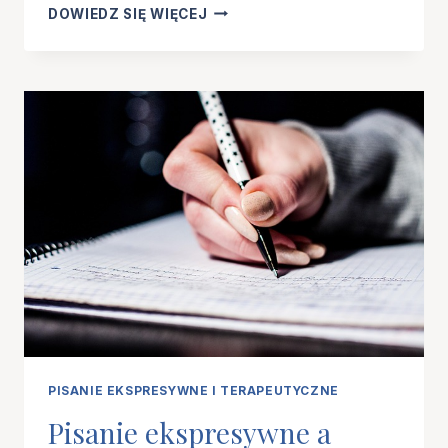
OD
DOWIEDZ SIĘ WIĘCEJ
PISMA
KLINOWEGO
DO
PSYCHOGRAFOLOGII.
DLACZEGO
CZŁOWIEK
OD
ZAWSZE
ZAPISUJE
NIE
TYLKO
SŁOWA,
ALE
I
SIEBIE
PISANIE EKSPRESYWNE I TERAPEUTYCZNE
Pisanie ekspresywne a