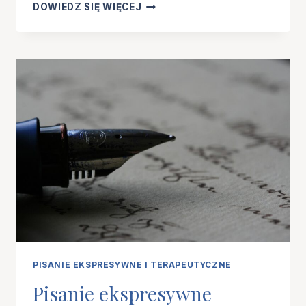
PISANIE
DOWIEDZ SIĘ WIĘCEJ
EKSPRESYWNE
A
UKŁAD
NERWOWY:
DLACZEGO
ZAPISANIE
EMOCJI
NAPRAWDĘ
ROBI
RÓŻNICĘ
PISANIE EKSPRESYWNE I TERAPEUTYCZNE
Pisanie ekspresywne