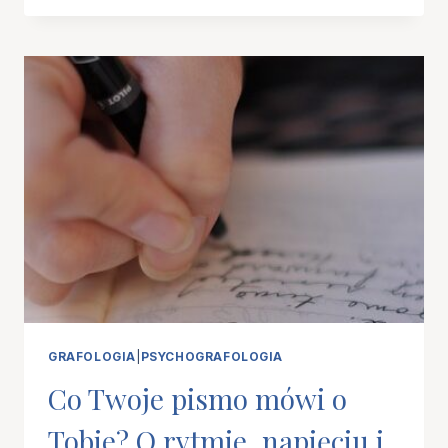
TO
TO
SAMO
CO
PISANIE
EKSPRESYWNE?
NIE
ZAWSZE.
I
WŁAŚNIE
TA
RÓŻNICA
MOŻE
ZMIENIĆ
BARDZO
WIELE
GRAFOLOGIA
|
PSYCHOGRAFOLOGIA
Co Twoje pismo mówi o
Tobie? O rytmie, napięciu i