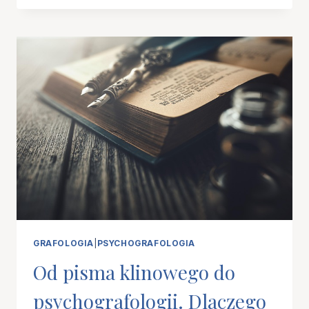
PISMO
MÓWI
O
TOBIE?
O
RYTMIE,
NAPIĘCIU
I
ODDECHU
RĘKI,
CZYLI
DLACZEGO
LITERY
TO
DOPIERO
POCZĄTEK
GRAFOLOGIA
|
PSYCHOGRAFOLOGIA
Od pisma klinowego do
psychografologii. Dlaczego