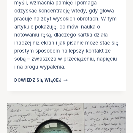
myśli, wzmacnia pamięć i pomaga
odzyskać koncentrację wtedy, gdy głowa
pracuje na zbyt wysokich obrotach. W tym
artykule pokazuję, co mówi nauka o
notowaniu ręką, dlaczego kartka działa
inaczej niż ekran i jak pisanie może stać się
prostym sposobem na lepszy kontakt ze
sobą – zwłaszcza w przeciążeniu, napięciu
i na progu wypalenia.
CO
DOWIEDZ SIĘ WIĘCEJ
DAJE
PISANIE
RĘCZNE?
KORZYŚCI
DLA
PAMIĘCI,
KONCENTRACJI
I