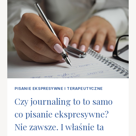
OZNACZA,
GDY
PISMO
OPADA,
WZNOSI
SIĘ,
FALUJE
LUB
IDZIE
„SCHODKAMI”?
PISANIE EKSPRESYWNE I TERAPEUTYCZNE
Czy journaling to to samo
co pisanie ekspresywne?
Nie zawsze. I właśnie ta