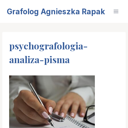
Przejdź
Grafolog Agnieszka Rapak
do
treści
psychografologia-
analiza-pisma