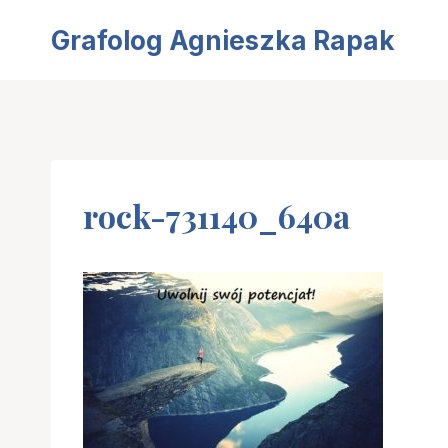
Przejdź
Grafolog Agnieszka Rapak
do
treści
rock-731140_640a